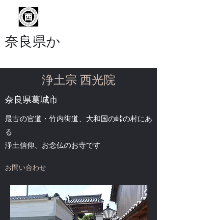
浄土宗 西光院
​奈良県か
葛城市 浄土宗西光院の公式サイトです
浄土宗 西光院
​奈良県葛城市
最古の官道・竹内街道、大和国の峠の村にあ
る
浄土信仰、お念仏のお寺です
お問い合わせ