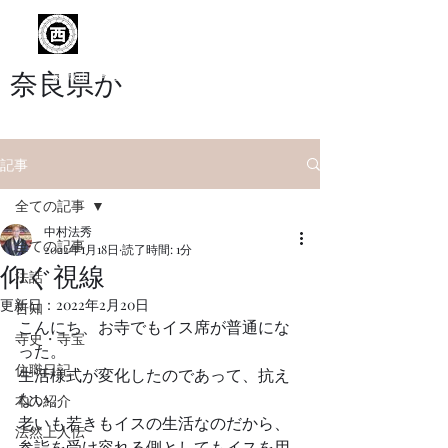
浄土宗 西光院
​奈良県か
葛城市 浄土宗西光院の公式サイトです
記事
全ての記事
中村法秀
全ての記事
2022年1月18日
読了時間: 1分
仰ぐ視線
法話
更新日：
2022年2月20日
告知
こんにち、お寺でもイス席が普通にな
寺史・寺宝
った。
住職日記
生活様式が変化したのであって、抗え
ない。
本の紹介
老いも若きもイスの生活なのだから、
法然上人伝
参詣を受け容れる側としてもイスを用